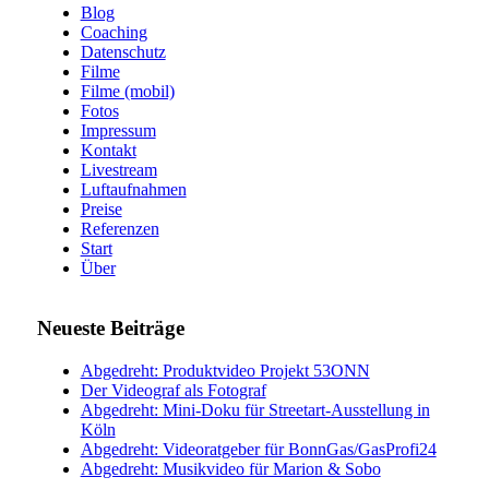
Blog
Coaching
Datenschutz
Filme
Filme (mobil)
Fotos
Impressum
Kontakt
Livestream
Luftaufnahmen
Preise
Referenzen
Start
Über
Neueste Beiträge
Abgedreht: Produktvideo Projekt 53ONN
Der Videograf als Fotograf
Abgedreht: Mini-Doku für Streetart-Ausstellung in
Köln
Abgedreht: Videoratgeber für BonnGas/GasProfi24
Abgedreht: Musikvideo für Marion & Sobo