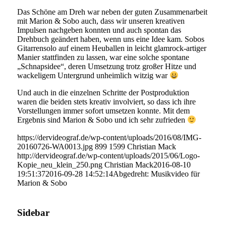
Das Schöne am Dreh war neben der guten Zusammenarbeit
mit Marion & Sobo auch, dass wir unseren kreativen
Impulsen nachgeben konnten und auch spontan das
Drehbuch geändert haben, wenn uns eine Idee kam. Sobos
Gitarrensolo auf einem Heuballen in leicht glamrock-artiger
Manier stattfinden zu lassen, war eine solche spontane
„Schnapsidee“, deren Umsetzung trotz großer Hitze und
wackeligem Untergrund unheimlich witzig war
Und auch in die einzelnen Schritte der Postproduktion
waren die beiden stets kreativ involviert, so dass ich ihre
Vorstellungen immer sofort umsetzen konnte. Mit dem
Ergebnis sind Marion & Sobo und ich sehr zufrieden
https://dervideograf.de/wp-content/uploads/2016/08/IMG-
20160726-WA0013.jpg
899
1599
Christian Mack
http://dervideograf.de/wp-content/uploads/2015/06/Logo-
Kopie_neu_klein_250.png
Christian Mack
2016-08-10
19:51:37
2016-09-28 14:52:14
Abgedreht: Musikvideo für
Marion & Sobo
Sidebar