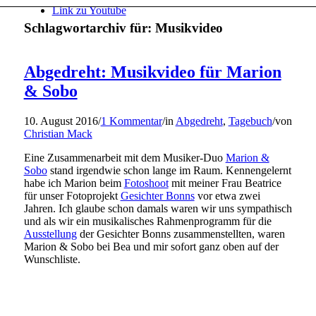
Link zu Youtube
Schlagwortarchiv für:
Musikvideo
Abgedreht: Musikvideo für Marion
& Sobo
10. August 2016
/
1 Kommentar
/
in
Abgedreht
,
Tagebuch
/
von
Christian Mack
Eine Zusammenarbeit mit dem Musiker-Duo
Marion &
Sobo
stand irgendwie schon lange im Raum. Kennengelernt
habe ich Marion beim
Fotoshoot
mit meiner Frau Beatrice
für unser Fotoprojekt
Gesichter Bonns
vor etwa zwei
Jahren. Ich glaube schon damals waren wir uns sympathisch
und als wir ein musikalisches Rahmenprogramm für die
Ausstellung
der Gesichter Bonns zusammenstellten, waren
Marion & Sobo bei Bea und mir sofort ganz oben auf der
Wunschliste.